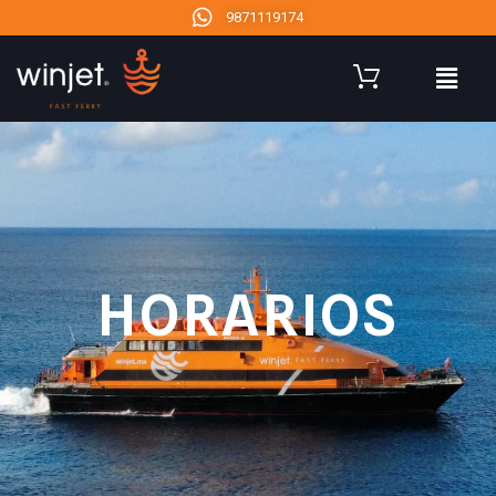
9871119174
HORARIOS